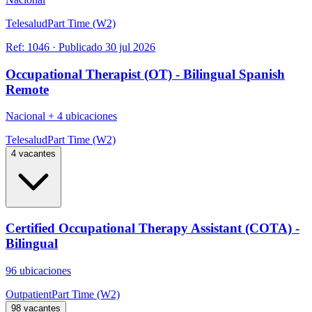
Telesalud
Part Time (W2)
Ref:
1046
·
Publicado
30 jul 2026
Occupational Therapist (OT) - Bilingual Spanish
Remote
Nacional
+
4 ubicaciones
Telesalud
Part Time (W2)
4 vacantes
Certified Occupational Therapy Assistant (COTA) -
Bilingual
96 ubicaciones
Outpatient
Part Time (W2)
98 vacantes