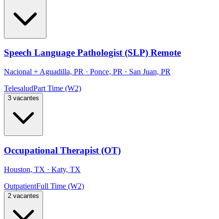
Speech Language Pathologist (SLP) Remote
Nacional
+
Aguadilla, PR · Ponce, PR · San Juan, PR
Telesalud
Part Time (W2)
3 vacantes
Occupational Therapist (OT)
Houston, TX · Katy, TX
Outpatient
Full Time (W2)
2 vacantes