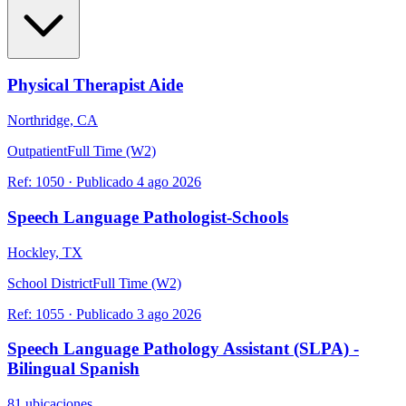
Physical Therapist Aide
Northridge, CA
Outpatient
Full Time (W2)
Ref:
1050
·
Publicado
4 ago 2026
Speech Language Pathologist-Schools
Hockley, TX
School District
Full Time (W2)
Ref:
1055
·
Publicado
3 ago 2026
Speech Language Pathology Assistant (SLPA) -
Bilingual Spanish
81 ubicaciones