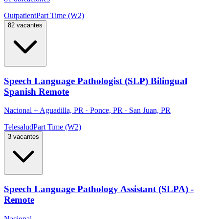
Outpatient
Part Time (W2)
82 vacantes
Speech Language Pathologist (SLP) Bilingual
Spanish Remote
Nacional
+
Aguadilla, PR · Ponce, PR · San Juan, PR
Telesalud
Part Time (W2)
3 vacantes
Speech Language Pathology Assistant (SLPA) -
Remote
Nacional