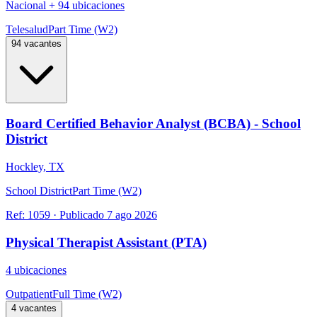
Nacional
+
94 ubicaciones
Telesalud
Part Time (W2)
94 vacantes
Board Certified Behavior Analyst (BCBA) - School
District
Hockley, TX
School District
Part Time (W2)
Ref:
1059
·
Publicado
7 ago 2026
Physical Therapist Assistant (PTA)
4 ubicaciones
Outpatient
Full Time (W2)
4 vacantes