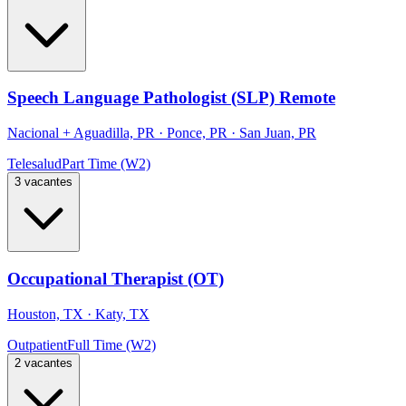
Speech Language Pathologist (SLP) Remote
Nacional
+
Aguadilla, PR · Ponce, PR · San Juan, PR
Telesalud
Part Time (W2)
3 vacantes
Occupational Therapist (OT)
Houston, TX · Katy, TX
Outpatient
Full Time (W2)
2 vacantes