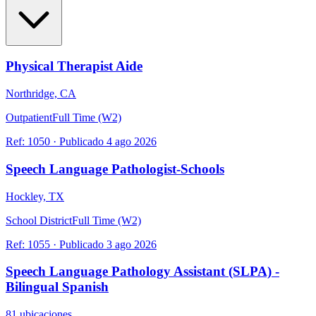
Physical Therapist Aide
Northridge, CA
Outpatient
Full Time (W2)
Ref:
1050
·
Publicado
4 ago 2026
Speech Language Pathologist-Schools
Hockley, TX
School District
Full Time (W2)
Ref:
1055
·
Publicado
3 ago 2026
Speech Language Pathology Assistant (SLPA) -
Bilingual Spanish
81 ubicaciones