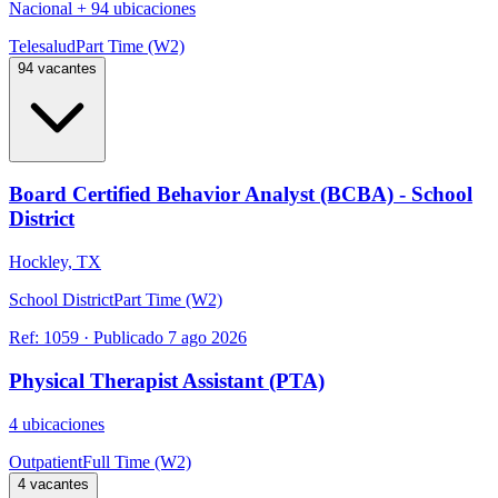
Nacional
+
94 ubicaciones
Telesalud
Part Time (W2)
94 vacantes
Board Certified Behavior Analyst (BCBA) - School
District
Hockley, TX
School District
Part Time (W2)
Ref:
1059
·
Publicado
7 ago 2026
Physical Therapist Assistant (PTA)
4 ubicaciones
Outpatient
Full Time (W2)
4 vacantes