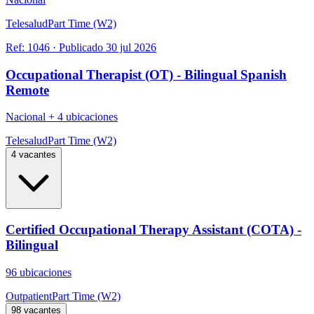
Telesalud
Part Time (W2)
Ref:
1046
·
Publicado
30 jul 2026
Occupational Therapist (OT) - Bilingual Spanish
Remote
Nacional
+
4 ubicaciones
Telesalud
Part Time (W2)
4 vacantes
Certified Occupational Therapy Assistant (COTA) -
Bilingual
96 ubicaciones
Outpatient
Part Time (W2)
98 vacantes