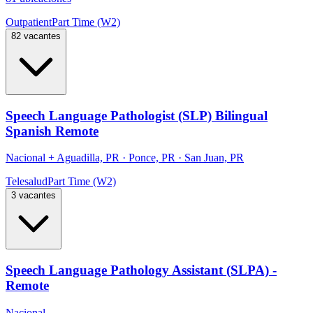
Outpatient
Part Time (W2)
82 vacantes
Speech Language Pathologist (SLP) Bilingual
Spanish Remote
Nacional
+
Aguadilla, PR · Ponce, PR · San Juan, PR
Telesalud
Part Time (W2)
3 vacantes
Speech Language Pathology Assistant (SLPA) -
Remote
Nacional