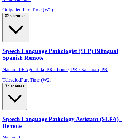
Outpatient
Part Time (W2)
82 vacantes
Speech Language Pathologist (SLP) Bilingual
Spanish Remote
Nacional
+
Aguadilla, PR · Ponce, PR · San Juan, PR
Telesalud
Part Time (W2)
3 vacantes
Speech Language Pathology Assistant (SLPA) -
Remote
Nacional