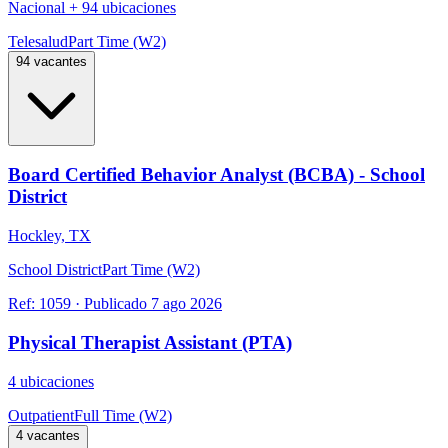
Nacional
+
94 ubicaciones
Telesalud
Part Time (W2)
94 vacantes
Board Certified Behavior Analyst (BCBA) - School
District
Hockley, TX
School District
Part Time (W2)
Ref:
1059
·
Publicado
7 ago 2026
Physical Therapist Assistant (PTA)
4 ubicaciones
Outpatient
Full Time (W2)
4 vacantes