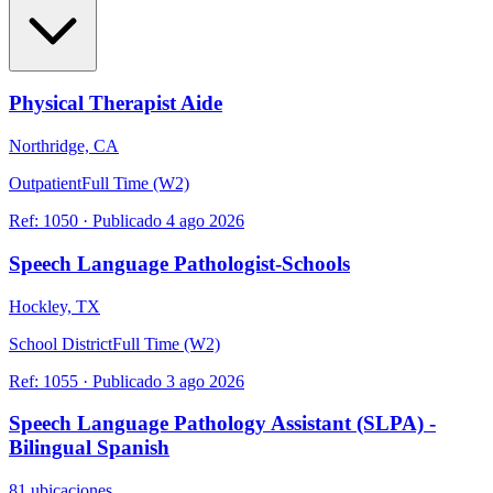
Physical Therapist Aide
Northridge, CA
Outpatient
Full Time (W2)
Ref:
1050
·
Publicado
4 ago 2026
Speech Language Pathologist-Schools
Hockley, TX
School District
Full Time (W2)
Ref:
1055
·
Publicado
3 ago 2026
Speech Language Pathology Assistant (SLPA) -
Bilingual Spanish
81 ubicaciones