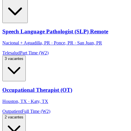
Speech Language Pathologist (SLP) Remote
Nacional
+
Aguadilla, PR · Ponce, PR · San Juan, PR
Telesalud
Part Time (W2)
3 vacantes
Occupational Therapist (OT)
Houston, TX · Katy, TX
Outpatient
Full Time (W2)
2 vacantes