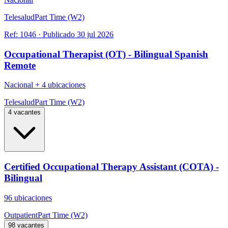
Telesalud
Part Time (W2)
Ref:
1046
·
Publicado
30 jul 2026
Occupational Therapist (OT) - Bilingual Spanish
Remote
Nacional
+
4 ubicaciones
Telesalud
Part Time (W2)
4 vacantes
Certified Occupational Therapy Assistant (COTA) -
Bilingual
96 ubicaciones
Outpatient
Part Time (W2)
98 vacantes