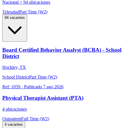
Nacional
+
94 ubicaciones
Telesalud
Part Time (W2)
94 vacantes
Board Certified Behavior Analyst (BCBA) - School
District
Hockley, TX
School District
Part Time (W2)
Ref:
1059
·
Publicado
7 ago 2026
Physical Therapist Assistant (PTA)
4 ubicaciones
Outpatient
Full Time (W2)
4 vacantes