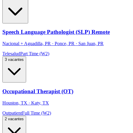
Speech Language Pathologist (SLP) Remote
Nacional
+
Aguadilla, PR · Ponce, PR · San Juan, PR
Telesalud
Part Time (W2)
3 vacantes
Occupational Therapist (OT)
Houston, TX · Katy, TX
Outpatient
Full Time (W2)
2 vacantes