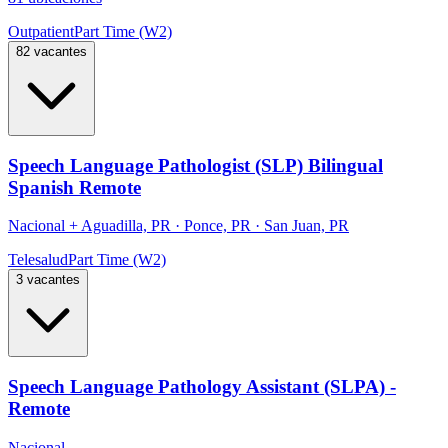
Outpatient
Part Time (W2)
82 vacantes
Speech Language Pathologist (SLP) Bilingual
Spanish Remote
Nacional
+
Aguadilla, PR · Ponce, PR · San Juan, PR
Telesalud
Part Time (W2)
3 vacantes
Speech Language Pathology Assistant (SLPA) -
Remote
Nacional