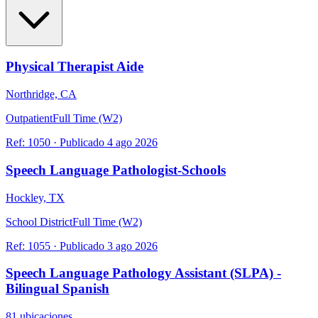
Physical Therapist Aide
Northridge, CA
Outpatient
Full Time (W2)
Ref:
1050
·
Publicado
4 ago 2026
Speech Language Pathologist-Schools
Hockley, TX
School District
Full Time (W2)
Ref:
1055
·
Publicado
3 ago 2026
Speech Language Pathology Assistant (SLPA) -
Bilingual Spanish
81 ubicaciones