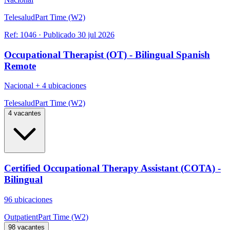
Telesalud
Part Time (W2)
Ref:
1046
·
Publicado
30 jul 2026
Occupational Therapist (OT) - Bilingual Spanish
Remote
Nacional
+
4 ubicaciones
Telesalud
Part Time (W2)
4 vacantes
Certified Occupational Therapy Assistant (COTA) -
Bilingual
96 ubicaciones
Outpatient
Part Time (W2)
98 vacantes