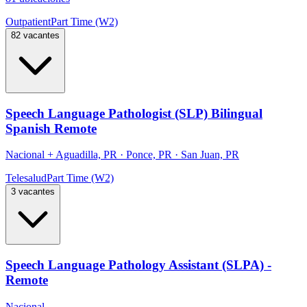
Outpatient
Part Time (W2)
82 vacantes
Speech Language Pathologist (SLP) Bilingual
Spanish Remote
Nacional
+
Aguadilla, PR · Ponce, PR · San Juan, PR
Telesalud
Part Time (W2)
3 vacantes
Speech Language Pathology Assistant (SLPA) -
Remote
Nacional