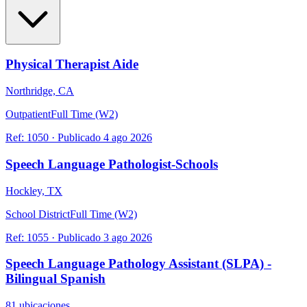
Physical Therapist Aide
Northridge, CA
Outpatient
Full Time (W2)
Ref:
1050
·
Publicado
4 ago 2026
Speech Language Pathologist-Schools
Hockley, TX
School District
Full Time (W2)
Ref:
1055
·
Publicado
3 ago 2026
Speech Language Pathology Assistant (SLPA) -
Bilingual Spanish
81 ubicaciones