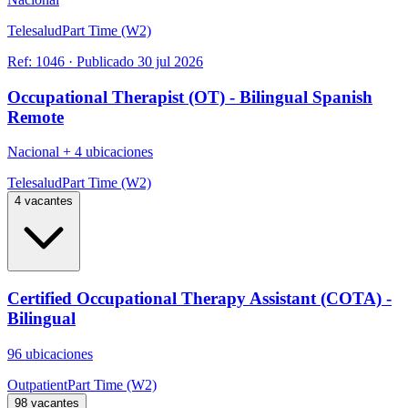
Telesalud
Part Time (W2)
Ref:
1046
·
Publicado
30 jul 2026
Occupational Therapist (OT) - Bilingual Spanish
Remote
Nacional
+
4 ubicaciones
Telesalud
Part Time (W2)
4 vacantes
Certified Occupational Therapy Assistant (COTA) -
Bilingual
96 ubicaciones
Outpatient
Part Time (W2)
98 vacantes