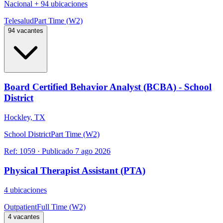
Nacional
+
94 ubicaciones
Telesalud
Part Time (W2)
94 vacantes
Board Certified Behavior Analyst (BCBA) - School
District
Hockley, TX
School District
Part Time (W2)
Ref:
1059
·
Publicado
7 ago 2026
Physical Therapist Assistant (PTA)
4 ubicaciones
Outpatient
Full Time (W2)
4 vacantes