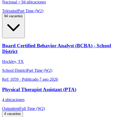
Nacional
+
94 ubicaciones
Telesalud
Part Time (W2)
94 vacantes
Board Certified Behavior Analyst (BCBA) - School
District
Hockley, TX
School District
Part Time (W2)
Ref:
1059
·
Publicado
7 ago 2026
Physical Therapist Assistant (PTA)
4 ubicaciones
Outpatient
Full Time (W2)
4 vacantes