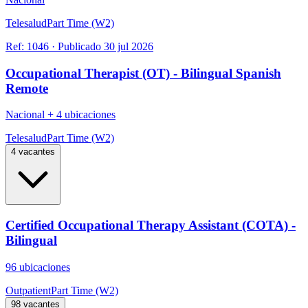
Telesalud
Part Time (W2)
Ref:
1046
·
Publicado
30 jul 2026
Occupational Therapist (OT) - Bilingual Spanish
Remote
Nacional
+
4 ubicaciones
Telesalud
Part Time (W2)
4 vacantes
Certified Occupational Therapy Assistant (COTA) -
Bilingual
96 ubicaciones
Outpatient
Part Time (W2)
98 vacantes