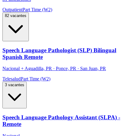
Outpatient
Part Time (W2)
82 vacantes
Speech Language Pathologist (SLP) Bilingual
Spanish Remote
Nacional
+
Aguadilla, PR · Ponce, PR · San Juan, PR
Telesalud
Part Time (W2)
3 vacantes
Speech Language Pathology Assistant (SLPA) -
Remote
Nacional