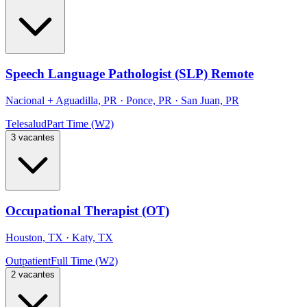
Speech Language Pathologist (SLP) Remote
Nacional
+
Aguadilla, PR · Ponce, PR · San Juan, PR
Telesalud
Part Time (W2)
3 vacantes
Occupational Therapist (OT)
Houston, TX · Katy, TX
Outpatient
Full Time (W2)
2 vacantes