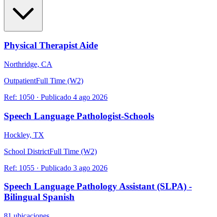
Physical Therapist Aide
Northridge, CA
Outpatient
Full Time (W2)
Ref:
1050
·
Publicado
4 ago 2026
Speech Language Pathologist-Schools
Hockley, TX
School District
Full Time (W2)
Ref:
1055
·
Publicado
3 ago 2026
Speech Language Pathology Assistant (SLPA) -
Bilingual Spanish
81 ubicaciones